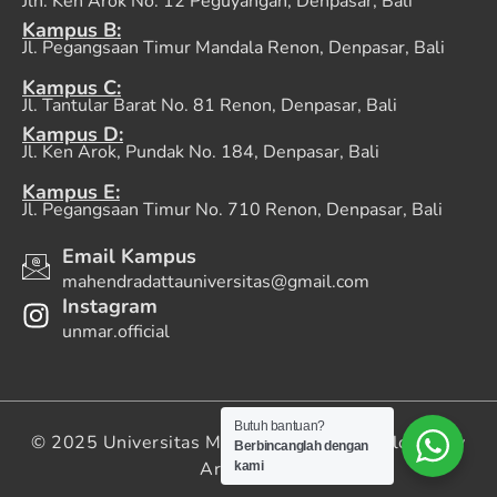
Jln. Ken Arok No. 12 Peguyangan, Denpasar, Bali
Kampus B:
Jl. Pegangsaan Timur Mandala Renon, Denpasar, Bali
Kampus C:
Jl. Tantular Barat No. 81 Renon, Denpasar, Bali
Kampus D:
Jl. Ken Arok, Pundak No. 184, Denpasar, Bali
Kampus E:
Jl. Pegangsaan Timur No. 710 Renon, Denpasar, Bali
Email Kampus
mahendradattauniversitas@gmail.com
Instagram
unmar.official
Butuh bantuan?
© 2025 Universitas Mahendradatta | Developed by
Berbincanglah dengan
Artsyana.id
kami